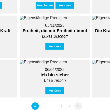
Anschauen
Anhören
05/11/2023
 Kraft
Freiheit, die mir Freiheit nimmt
Die Kra
Lukas Bischoff
Anhören
06/04/2025
Ich bin sicher
Elisa Treblin
Anhören
«
1
2
3
4
5