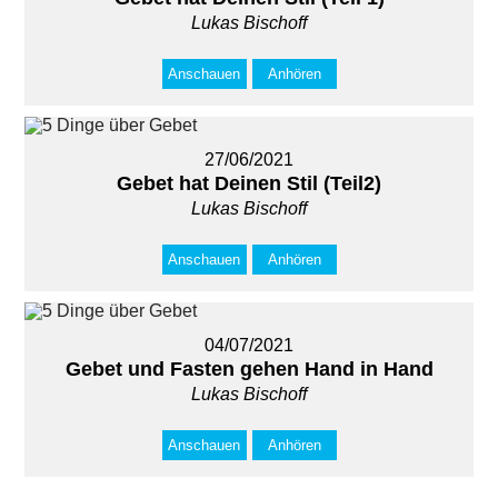
Lukas Bischoff
Anschauen
Anhören
27/06/2021
Gebet hat Deinen Stil (Teil2)
Lukas Bischoff
Anschauen
Anhören
04/07/2021
Gebet und Fasten gehen Hand in Hand
Lukas Bischoff
Anschauen
Anhören