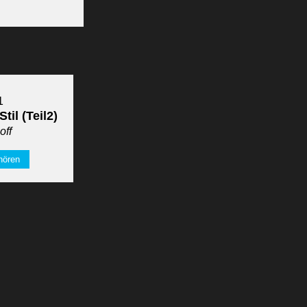
1
til (Teil2)
off
hören