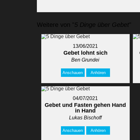
Weitere von "
5 Dinge über Gebet
"
13/06/2021
Gebet lohnt sich
Ben Grundei
Anschauen
Anhören
04/07/2021
Gebet und Fasten gehen Hand
in Hand
Lukas Bischoff
Anschauen
Anhören