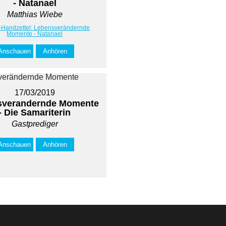
- Natanael
Matthias Wiebe
t-Handzettel: Lebensverändernde
Momente - Natanael
Anschauen
Anhören
17/03/2019
sverandernde Momente
- Die Samariterin
Gastprediger
Anschauen
Anhören