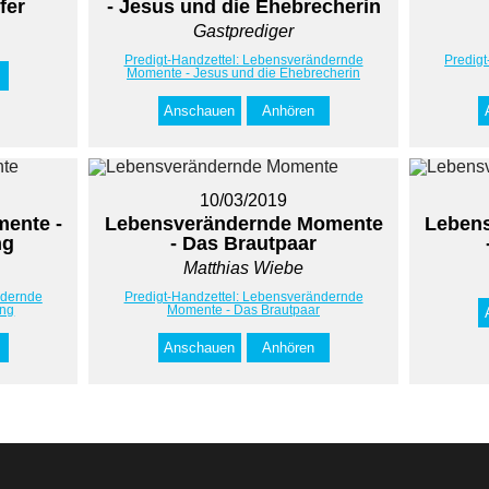
fer
- Jesus und die Ehebrecherin
Gastprediger
Predigt-Handzettel: Lebensverändernde
Predig
Momente - Jesus und die Ehebrecherin
Anschauen
Anhören
10/03/2019
ente -
Lebensverändernde Momente
Leben
ng
- Das Brautpaar
Matthias Wiebe
ndernde
Predigt-Handzettel: Lebensverändernde
ing
Momente - Das Brautpaar
Anschauen
Anhören