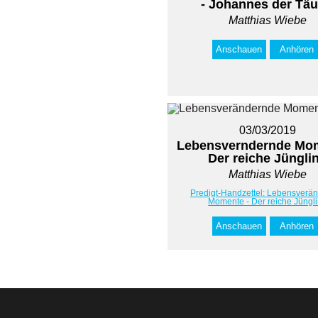
- Johannes der Täu
Matthias Wiebe
Anschauen
Anhören
03/03/2019
Lebensverndernde Mom
Der reiche Jüngli
Matthias Wiebe
Predigt-Handzettel: Lebensverä
Momente - Der reiche Jüngl
Anschauen
Anhören