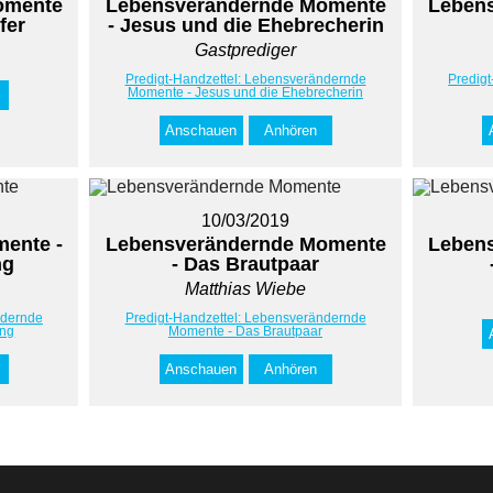
omente
Lebensverändernde Momente
Leben
fer
- Jesus und die Ehebrecherin
Gastprediger
Predigt-Handzettel: Lebensverändernde
Predig
Momente - Jesus und die Ehebrecherin
Anschauen
Anhören
10/03/2019
ente -
Lebensverändernde Momente
Leben
ng
- Das Brautpaar
Matthias Wiebe
ndernde
Predigt-Handzettel: Lebensverändernde
ing
Momente - Das Brautpaar
Anschauen
Anhören