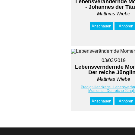
Lebensverändernde M
- Johannes der Täu
Matthias Wiebe
Anschauen
Anhören
03/03/2019
Lebensverndernde Mom
Der reiche Jüngli
Matthias Wiebe
Predigt-Handzettel: Lebensverä
Momente - Der reiche Jüngl
Anschauen
Anhören