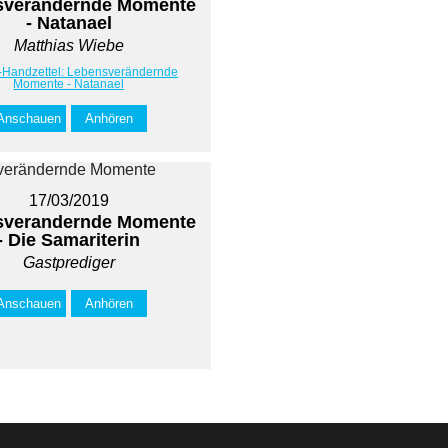
sverändernde Momente
- Natanael
Matthias Wiebe
t-Handzettel: Lebensverändernde
Momente - Natanael
Anschauen
Anhören
17/03/2019
sverandernde Momente
- Die Samariterin
Gastprediger
Anschauen
Anhören