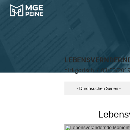
LEBENSVERNDERND
dirkgorisch
03/03/201
Lebens