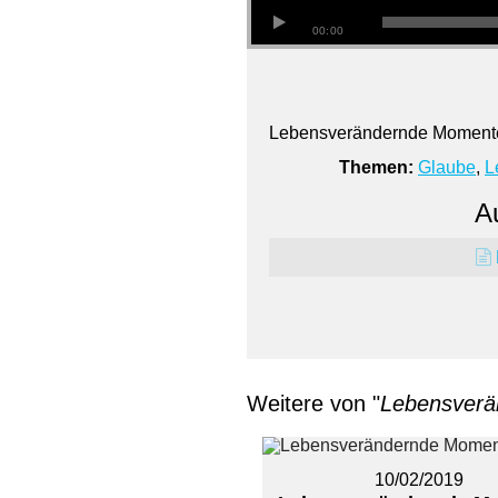
00:00
Lebensverändernde Momente 
Themen:
Glaube
,
L
Au
Weitere von "
Lebensver
10/02/2019