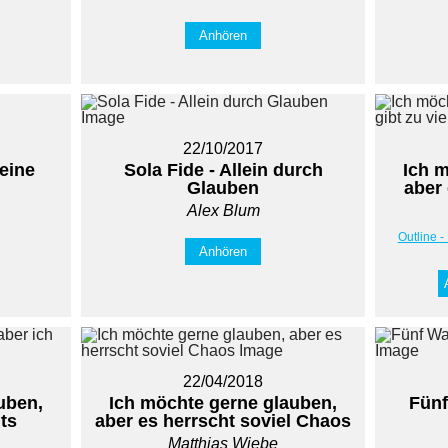
Anhören
22/10/2017
eine
Sola Fide - Allein durch
Ich 
Glauben
aber 
Alex Blum
Outline -
Anhören
22/04/2018
uben,
Ich möchte gerne glauben,
Fünf
hts
aber es herrscht soviel Chaos
Matthias Wiebe