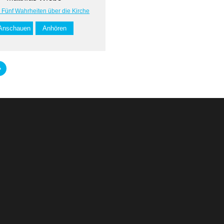
: Fünf Wahrheiten über die Kirche
Anschauen
Anhören
»