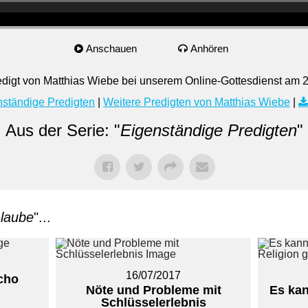
Anschauen
Anhören
igt von Matthias Wiebe bei unserem Online-Gottesdienst am 25
nständige Predigten
|
Weitere Predigten von Matthias Wiebe
|
Aus der Serie: "
Eigenständige Predigten
"
laube
"...
16/07/2017
icho
Nöte und Probleme mit
Es kan
Schlüsselerlebnis