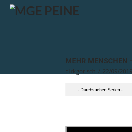
MEHR MENSCHEN –
dirkgorisch
22/09/201