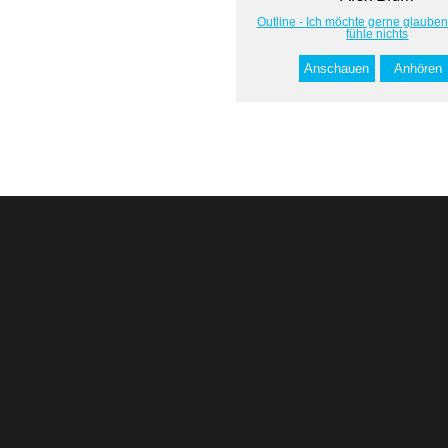
Outline - Ich möchte gerne glauben
fühle nichts
Anschauen
Anhören