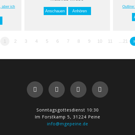
, aber ich
Outline
Anschauen
Anhören
1
2
3
4
5
6
7
8
9
10
11
…21
Sonntagsgottesdienst 10:30
Im Forstkamp 5, 31224 Peine
info@mgepeine.de