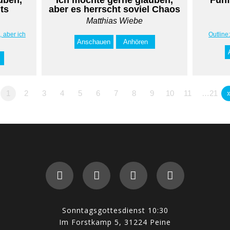
hts
aber es herrscht soviel Chaos
Matthias Wiebe
, aber ich
Outline
Anschauen
Anhören
1
2
3
4
5
6
7
8
9
10
11
…21
Sonntagsgottesdienst 10:30
Im Forstkamp 5, 31224 Peine