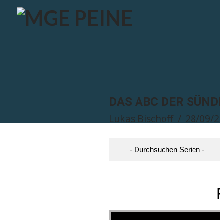
DAS ABC DER SÜND
Lukas Bischoff
28/09/