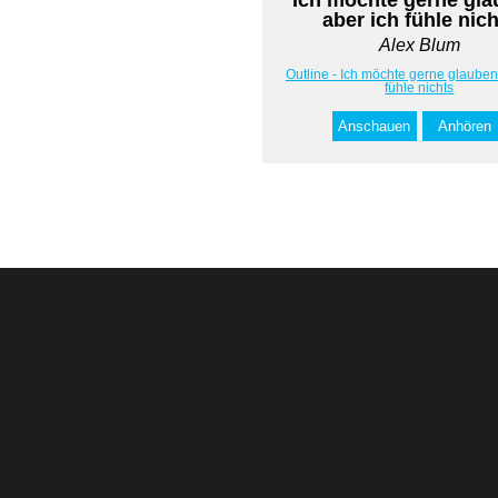
aber ich fühle nic
Alex Blum
Outline - Ich möchte gerne glauben
fühle nichts
Anschauen
Anhören