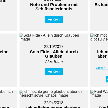
icho
Nöte und Probleme mit
Es kan
Schlüsselerlebnis
Anhören
22/10/2017
eine
Sola Fide - Allein durch
Ich 
Glauben
aber 
Alex Blum
Outline -
Anhören
22/04/2018
uben,
Ich möchte gerne glauben,
Fünf