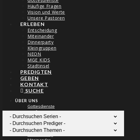
Gottesdienste
Häufige Fragen
Vision und Werte
Unsere Pastoren
ERLEBEN
Entscheidung
Miteinander
Dinnerparty
THE BLOG
Kleingruppen
NEON
MGE KIDS
Stadtinsel
PREDIGTEN
GEBEN
KONTAKT
MEHR MENSCHEN – MEHR WIE JESUS
SUCHE
ÜBER UNS
dirkgorisch
22/09/2019
Gottesdienste
Häufige Fragen
Vision und Werte
Unsere Pastoren
ERLEBEN
Entscheidung