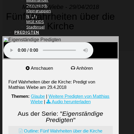
Miteinander
Dinnerparty
Matthias Wiebe - 29/04/2018
Kleingruppen
Fünf Wahrheiten über die
NEON
MGE KIDS
Kirche
Stadtinsel
PREDIGTEN
GEBEN
KONTAKT
SUCHE
Anschauen
Anhören
Fünf Wahrheiten über die Kirche: Predigt von
Matthias Wiebe am 29.4.2018
Themen:
Glaube
|
Weitere Predigten von Matthias
Wiebe
|
Audio herunterladen
Aus der Serie: "
Eigenständige
Predigten
"
Outline: Fünf Wahrheiten über die Kirche