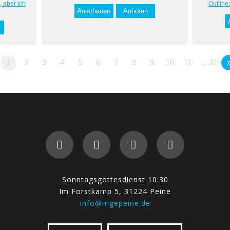
, aber ich
Outline
Anschauen
Anhören
1
2
3
4
5
6
7
8
9
10
11
…21
Sonntagsgottesdienst 10:30
Im Forstkamp 5, 31224 Peine
info@mgepeine.de