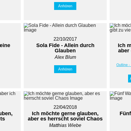
Anhören
22/10/2017
eine
Sola Fide - Allein durch
Ich 
Glauben
aber 
Alex Blum
Outline -
Anhören
22/04/2018
uben,
Ich möchte gerne glauben,
Fünf
hts
aber es herrscht soviel Chaos
Matthias Wiebe