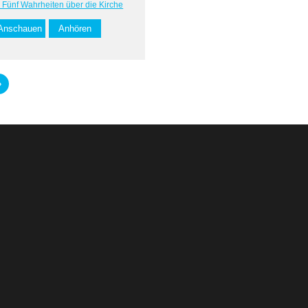
: Fünf Wahrheiten über die Kirche
Anschauen
Anhören
»