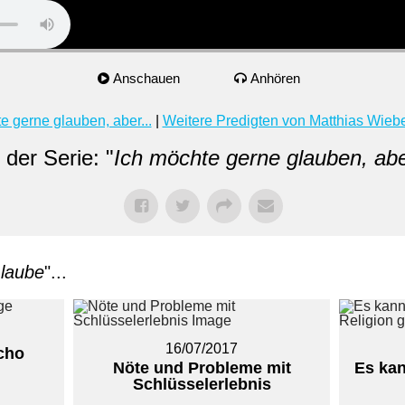
Anschauen
Anhören
e gerne glauben, aber...
|
Weitere Predigten von Matthias Wieb
 der Serie: "
Ich möchte gerne glauben, abe
laube
"...
16/07/2017
icho
Nöte und Probleme mit
Es kan
Schlüsselerlebnis