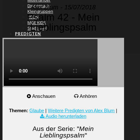
Miteinander
Dinnerparty
Alex Blum - 15/07/2018
Kleingruppen
Psalm 42 - Mein
NEON
MGE KIDS
Lieblingspsalm
Stadtinsel
PREDIGTEN
GEBEN
KONTAKT
SUCHE
Anschauen
Anhören
Themen:
Glaube
|
Weitere Predigten von Alex Blum
|
Audio herunterladen
Aus der Serie: "
Mein
Lieblingspsalm
"