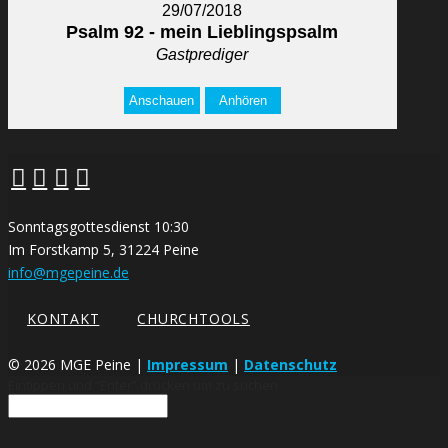
29/07/2018
Psalm 92 - mein Lieblingspsalm
Gastprediger
Anschauen
Anhören
Sonntagsgottesdienst 10:30
Im Forstkamp 5, 31224 Peine
info@mgepeine.de
KONTAKT
CHURCHTOOLS
©
2026 MGE Peine |
Impressum
|
Datenschutz
Eintippen und “Enter” drücken um zu suchen