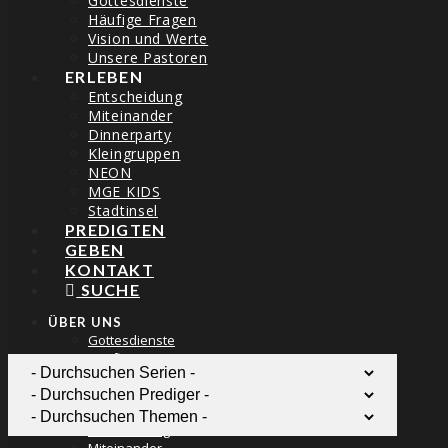
Gottesdienste
Häufige Fragen
Vision und Werte
Unsere Pastoren
ERLEBEN
Entscheidung
Miteinander
Dinnerparty
THE BLOG
Kleingruppen
NEON
MGE KIDS
Stadtinsel
PREDIGTEN
GEBEN
KONTAKT
PSALM 92 – MEIN LIEBLINGSPSALM
SUCHE
ÜBER UNS
dirkgorisch
30/07/2018
Gottesdienste
Häufige Fragen
Vision und Werte
Unsere Pastoren
ERLEBEN
Entscheidung