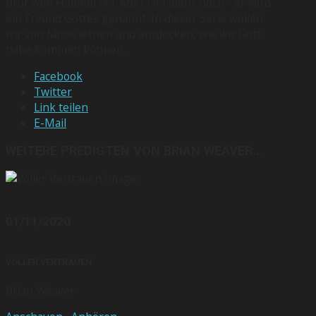
Brot vom Himmel fiel. Aber viel mehr noch - er wird
ein Freund Gottes genannt. In dieser Serie wollen
wir von Mose lernen und entdecken, wie wir Gott
nahe kommen können.
Facebook
Twitter
Link teilen
E-Mail
WEITERE PREDIGTEN VON BRIAN WEAVER...
01/11/2020
VOLLER VERTRAUEN
Brian Weaver