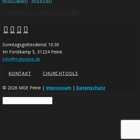
Anschauen
Anhören
POWERED BY SERIES ENGINE
Sonntagsgottesdienst 10:30
Im Forstkamp 5, 31224 Peine
info@mgepeine.de
KONTAKT
CHURCHTOOLS
©
2026 MGE Peine |
Impressum
|
Datenschutz
Eintippen und “Enter” drücken um zu suchen