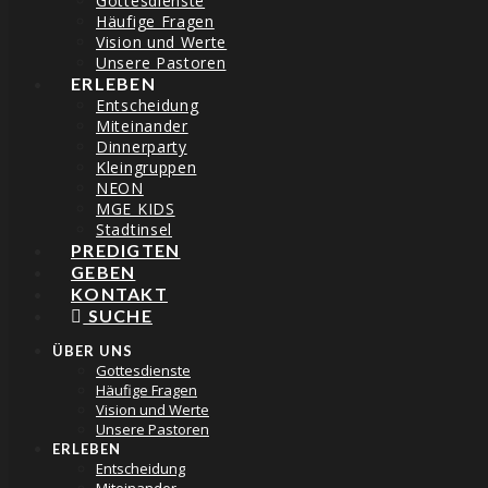
Gottesdienste
Häufige Fragen
Vision und Werte
Unsere Pastoren
ERLEBEN
Entscheidung
Miteinander
Dinnerparty
THE BLOG
Kleingruppen
NEON
MGE KIDS
Stadtinsel
PREDIGTEN
GEBEN
KONTAKT
VOLLER VERTRAUEN
SUCHE
ÜBER UNS
dirkgorisch
03/11/2020
Gottesdienste
Häufige Fragen
Vision und Werte
Unsere Pastoren
ERLEBEN
BRIAN WEAVER - 01/11/2020
Entscheidung