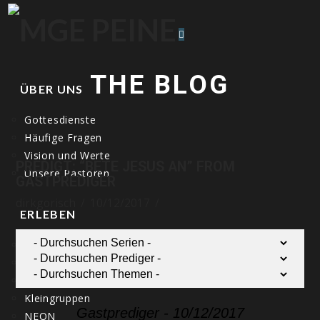
Navigation
THE BLOG
ÜBER UNS
Gottesdienste
Häufige Fragen
Vision und Werte
PREDIGT: “BETE JESUS AN” FROM
Unsere Pastoren
GASTPREDIGER
dirkgorisch
10/12/2017
ERLEBEN
Entscheidung
Miteinander
Dinnerparty
Kleingruppen
Gastprediger - 10/12/2017
NEON