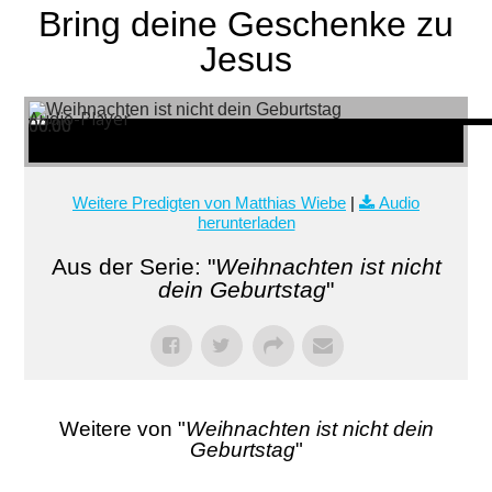
Bring deine Geschenke zu
Jesus
Audio-Player
00:00
00:00
00:00
Weitere Predigten von Matthias Wiebe
|
Audio
herunterladen
Aus der Serie: "
Weihnachten ist nicht
dein Geburtstag
"
Weitere von "
Weihnachten ist nicht dein
Geburtstag
"