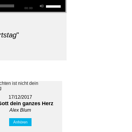
00:00
rtstag
"
17/12/2017
Gott dein ganzes Herz
Alex Blum
Anhören