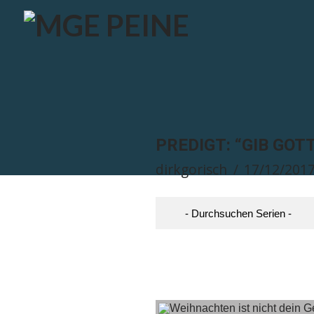
PREDIGT: “GIB GO
dirkgorisch
17/12/201