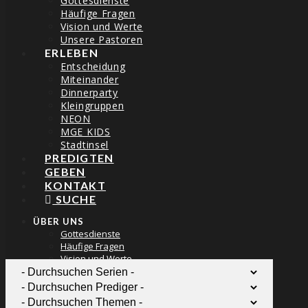
Gottesdienste
Häufige Fragen
Vision und Werte
Unsere Pastoren
ERLEBEN
Entscheidung
Miteinander
Dinnerparty
THE BLOG
Kleingruppen
NEON
MGE KIDS
Stadtinsel
PREDIGTEN
GEBEN
KONTAKT
LEBENSVERÄNDERNDE MOMENTE –
SUCHE
NATANAEL
ÜBER UNS
Gottesdienste
dirkgorisch
25/02/2019
Häufige Fragen
Vision und Werte
Unsere Pastoren
ERLEBEN
Entscheidung