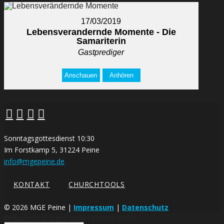
17/03/2019
Lebensverandernde Momente - Die
Samariterin
Gastprediger
Anschauen
Anhören
Sonntagsgottesdienst 10:30
Im Forstkamp 5, 31224 Peine
info@mgepeine.de
KONTAKT
CHURCHTOOLS
©
2026 MGE Peine |
Impressum
|
Datenschutz
Eintippen und “Enter” drücken um zu suchen