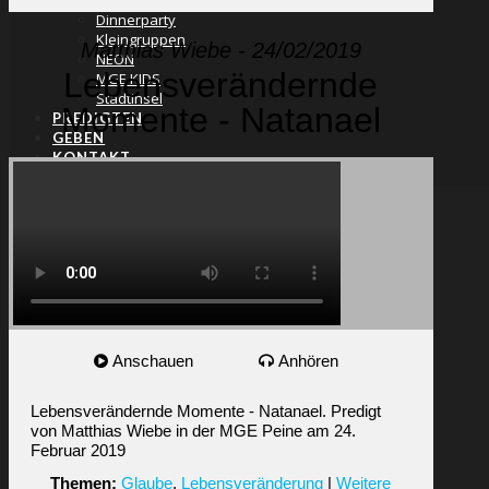
Miteinander
Dinnerparty
Kleingruppen
Matthias Wiebe - 24/02/2019
NEON
Lebensverändernde
MGE KIDS
Stadtinsel
Momente - Natanael
PREDIGTEN
GEBEN
KONTAKT
SUCHE
Anschauen
Anhören
Lebensverändernde Momente - Natanael. Predigt
von Matthias Wiebe in der MGE Peine am 24.
Februar 2019
Themen:
Glaube
,
Lebensveränderung
|
Weitere